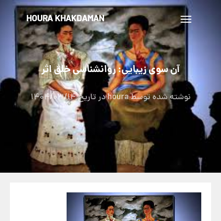
HOURA KHAKDAMAN
تغییر
ناوبری
آن سوی زیبایی: روانشناسی خلق اثر
نوشته شده توسط
houra
در تاریخ
1404/03/14