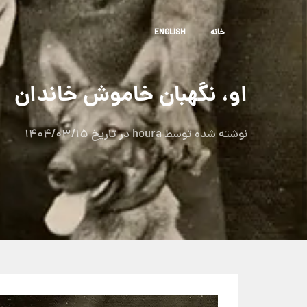
خا
نه
ENGLISH
او، نگهبان خاموش خاندان
نوشته شده توسط
houra
در تاریخ
1404/03/15