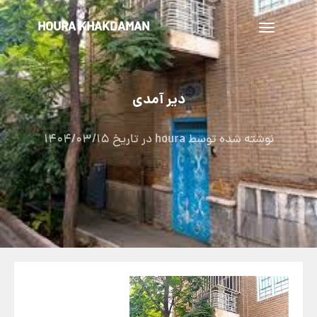
HOURA KHAKDAMAN
تغییر
ناوبری
دیر آمدی
نوشته شده توسط
houra
در تاریخ
1404/03/15