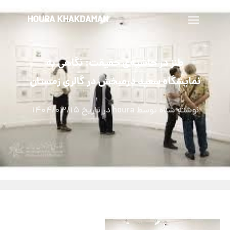
HOURA KHAKDAMAN
تغییر
ناوبری
طنز در حاشیه‌ی حقیقت: نگاهی به
نمایشگاه سعید درمبخش در گالری زمستان
نوشته شده توسط
houra
در تاریخ
1404/03/15