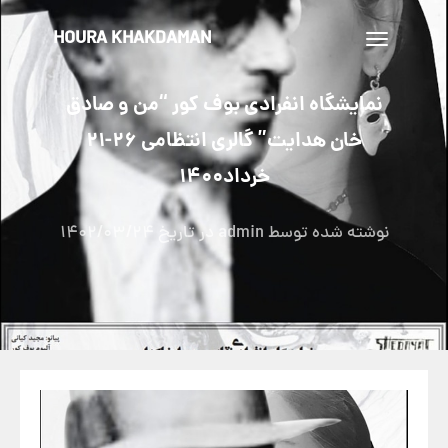
HOURA KHAKDAMAN
تغییر
ناوبری
نمایشگاه انفرادی بوف کور “من و صادق
خان هدایت” گالری انتظامی 26-21
خرداد1400
نوشته شده توسط
admin
در تاریخ
1402/03/24