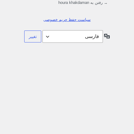
→ رفتن به houra khakdaman
سیاست حفظ حریم خصوصی
زبان