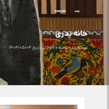
خا
نه
ENGLISH
خانه پدری
نوشته شده توسط
houra
در تاریخ
1404/05/04