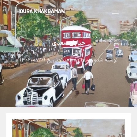
HOURA KHAKDAMAN
تغییر
ناوبری
خیابان سعدی
نوشته شده توسط
admin
در تاریخ
1402/07/01