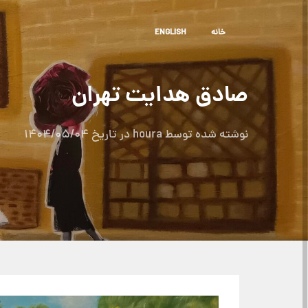
خا
نه
ENGLISH
صادق هدایت تهران
نوشته شده توسط
houra
در تاریخ
1404/05/04