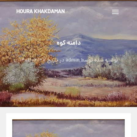
HOURA KHAKDAMAN
تغییر
ناوبری
دامنه کوه
نوشته شده توسط
admin
در تاریخ
1401/06/27