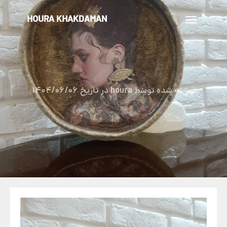
HOURA KHAKDAMAN
تغییر
ناوبری
نوشته شده توسط
houra
در تاریخ
1404/06/06