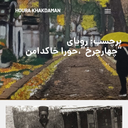
HOURA KHAKDAMAN
تغییر
ناوبری
برچسب:
رویای
“چهارچرخ”،حورا خاکدامن